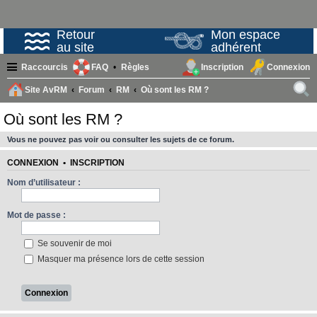
Retour
Mon espace
au site
adhérent
Raccourcis
FAQ
Règles
Inscription
Connexion
Site AvRM
Forum
RM
Où sont les RM ?
ech
Où sont les RM ?
erc
Vous ne pouvez pas voir ou consulter les sujets de ce forum.
her
CONNEXION
•
INSCRIPTION
Nom d’utilisateur :
Mot de passe :
Se souvenir de moi
Masquer ma présence lors de cette session