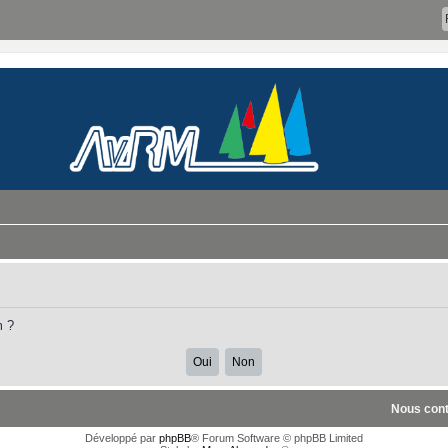
m ?
Nous cont
Développé par
phpBB
® Forum Software © phpBB Limited