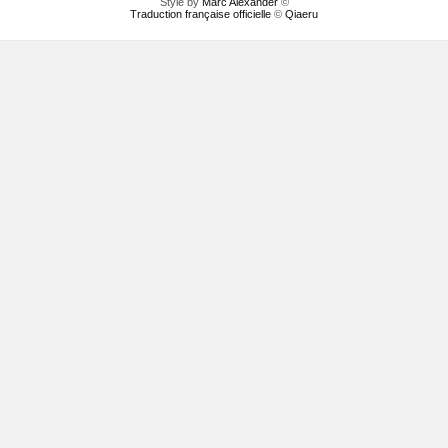
Style by
Marc Alexander
©
Traduction française officielle
©
Qiaeru